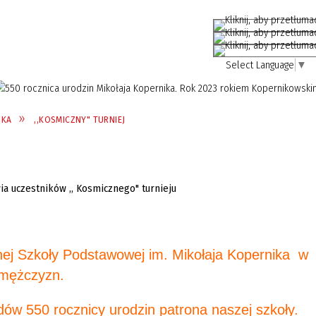
Select Language
▼
IKA
,,KOSMICZNY" TURNIEJ
nej Szkoły Podstawowej im. Mikołaja Kopernika w
j mężczyzn.
ów 550 rocznicy urodzin patrona naszej szkoły.