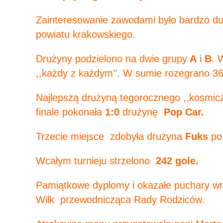
Zainteresowanie zawodami było bardzo duże
powiatu krakowskiego.
Drużyny podzielono na dwie grupy
A
i
B
. 
,,każdy z każdym’’. W sumie rozegrano 36
Najlepszą drużyną tegorocznego ,,kosmicz
finale pokonała
1:0
drużynę
Pop Car.
Trzecie miejsce zdobyła drużyna
Fuks
po
Wcałym turnieju strzelono
242 gole.
Pamiątkowe dyplomy i okazałe puchary wrę
Wilk przewodnicząca Rady Rodziców.