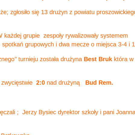
; zgłosiło się 13 drużyn z powiatu proszowickiego
W każdej grupie zespoły rywalizowały systemem
 spotkań grupowych i dwa mecze o miejsca 3-4 i 1
nego’’ turnieju została drużyna
Best Bruk
która w
 zwycięstwie
2:0
nad drużyną
Bud Rem.
czali ; Jerzy Bysiec dyrektor szkoły i pani Joann