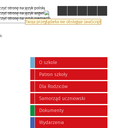
Twoja przeglądarka nie obsługuje JavaScript
O szkole
Patron szkoły
Dla Rodziców
Samorząd uczniowski
Dokumenty
Wydarzenia