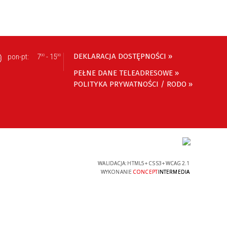
DEKLARACJA DOSTĘPNOŚCI »
pon-pt:
7
- 15
00
00
PEŁNE DANE TELEADRESOWE »
POLITYKA PRYWATNOŚCI / RODO »
WALIDACJA:
HTML5
+
CSS3
+
WCAG 2.1
WYKONANIE
CONCEPT
INTERMEDIA