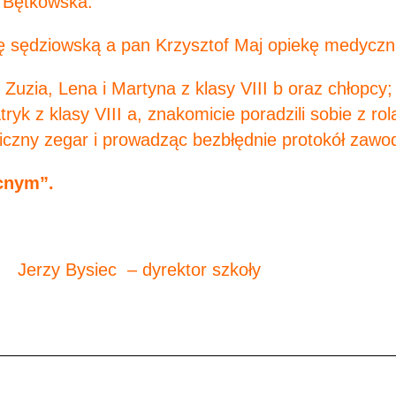
 Bętkowska.
awę sędziowską a pan Krzysztof Maj opiekę medyczn
Zuzia, Lena i Martyna z klasy VIII b oraz chłopcy
tryk z klasy VIII a, znakomicie poradzili sobie z rol
niczny zegar i prowadząc bezbłędnie protokół zawo
ocnym”.
yrektor szkoły