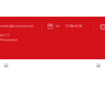
scielec@proszowice.pl
tel.:
12 386 65 08
lec 11,
0 Proszowice