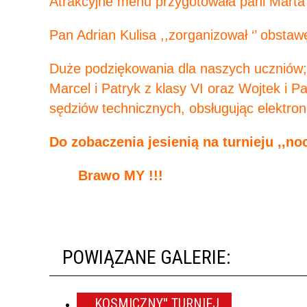
Atrakcyjne menu przygotowała pani Marta
Pan Adrian Kulisa ,,zorganizował ‘’ obst
Duże podziękowania dla naszych uczniów; 
Marcel i Patryk z klasy VI oraz Wojtek i Pa
sędziów technicznych, obsługując elektro
Do zobaczenia jesienią na turnieju ,,n
Brawo
MY !!!
Jerzy Bysiec – d
POWIĄZANE GALERIE:
,,KOSMICZNY'' TURNIEJ